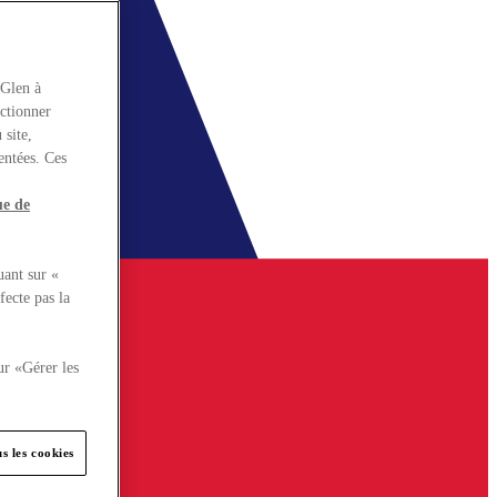
rGlen à
nctionner
 site,
entées. Ces
ue de
uant sur «
fecte pas la
ur «Gérer les
s les cookies