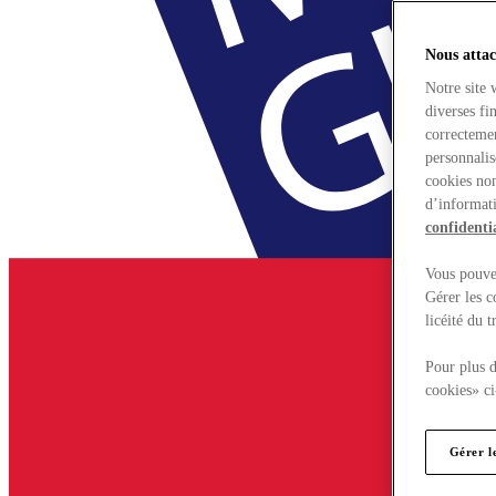
Nous attac
Notre site 
diverses fi
correctemen
personnalis
cookies non
d’informati
confidentia
Vous pouvez
Gérer les c
licéité du 
Pour plus d
cookies» ci
Gérer l