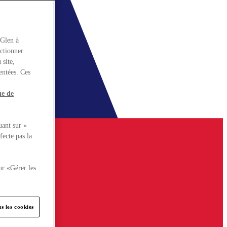
rGlen à
nctionner
 site,
entées. Ces
ue de
uant sur «
fecte pas la
ur «Gérer les
s les cookies