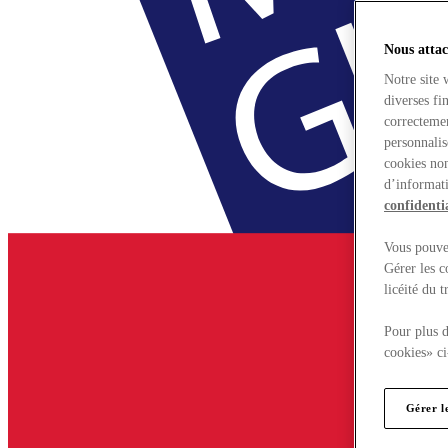
Nous attac
Notre site 
diverses fi
correctemen
personnalis
cookies non
d’informati
confidentia
Vous pouvez
Gérer les c
licéité du 
Pour plus d
cookies» ci
Gérer l