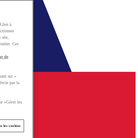
rGlen à
nctionner
 site,
entées. Ces
ue de
uant sur «
fecte pas la
ur «Gérer les
s les cookies