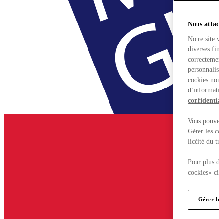
Nous attac
Notre site 
diverses fi
correctemen
personnalis
cookies non
d’informati
confidentia
Vous pouvez
Gérer les c
licéité du 
Pour plus d
cookies» ci
Gérer l