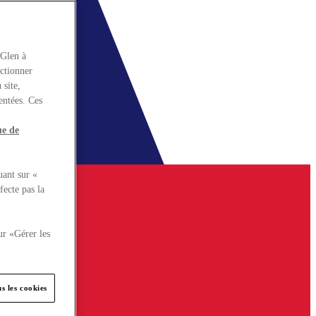
rGlen à
nctionner
 site,
entées. Ces
ue de
uant sur «
fecte pas la
ur «Gérer les
s les cookies