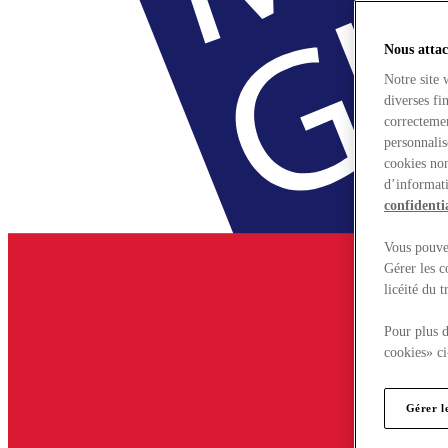
Nous attac
Notre site 
diverses fi
correctemen
personnalis
cookies non
d’informati
confidentia
Vous pouvez
Gérer les c
licéité du 
Pour plus d
cookies» ci
Gérer l