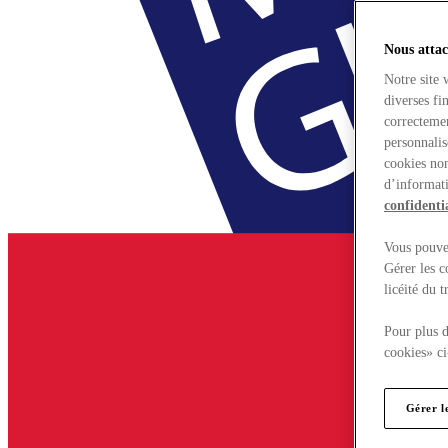
Nous attac
Notre site 
diverses fi
correctemen
personnalis
cookies non
d’informati
confidentia
Vous pouvez
Gérer les c
licéité du 
Pour plus d
cookies» ci
Gérer l