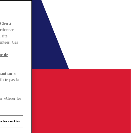
rGlen à
nctionner
 site,
entées. Ces
ue de
uant sur «
fecte pas la
ur «Gérer les
s les cookies