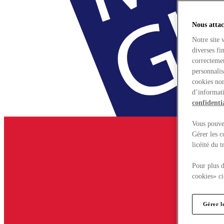
Nous attac
Notre site 
diverses fi
correctemen
personnalis
cookies non
d’informati
confidentia
Vous pouvez
Gérer les c
licéité du 
Pour plus d
cookies» ci
Gérer l