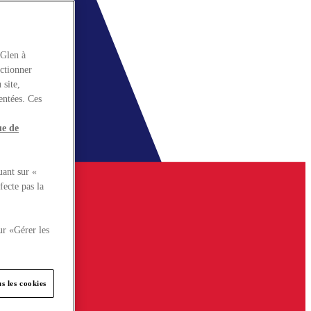
rGlen à
nctionner
 site,
entées. Ces
ue de
uant sur «
fecte pas la
ur «Gérer les
s les cookies