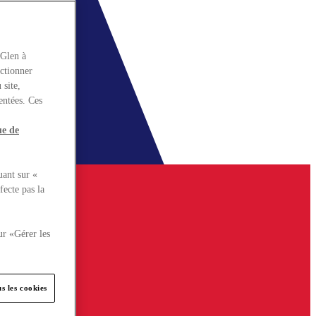
rGlen à
nctionner
 site,
entées. Ces
ue de
uant sur «
fecte pas la
ur «Gérer les
s les cookies