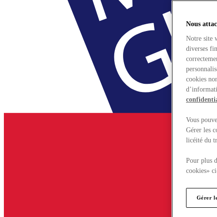
Nous attac
Notre site 
diverses fi
correctemen
personnalis
cookies non
d’informati
confidentia
Vous pouvez
Gérer les c
licéité du 
Pour plus d
cookies» ci
Gérer l