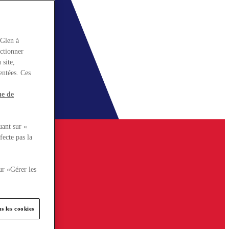
rGlen à
nctionner
 site,
entées. Ces
ue de
uant sur «
fecte pas la
ur «Gérer les
s les cookies