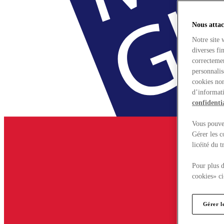
Nous attac
Notre site 
diverses fi
correctemen
personnalis
cookies non
d’informati
confidentia
Vous pouvez
Gérer les c
licéité du 
Pour plus d
cookies» ci
Gérer l