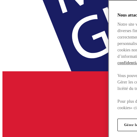
Nous attac
Notre site 
diverses fi
correctemen
personnalis
cookies non
d’informati
confidentia
Vous pouvez
Gérer les c
licéité du 
Pour plus d
cookies» ci
Gérer l