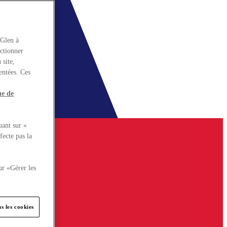
rGlen à
nctionner
 site,
entées. Ces
ue de
uant sur «
fecte pas la
ur «Gérer les
s les cookies