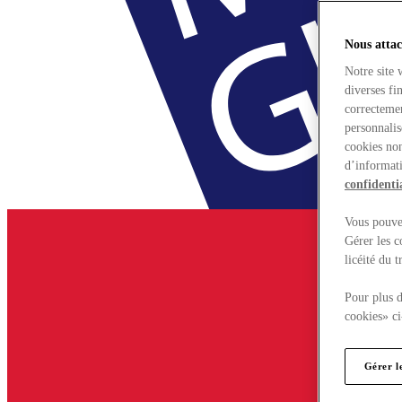
Nous attac
Notre site 
diverses fi
correctemen
personnalis
cookies non
d’informati
confidentia
Vous pouvez
Gérer les c
licéité du 
Pour plus d
cookies» ci
Gérer l