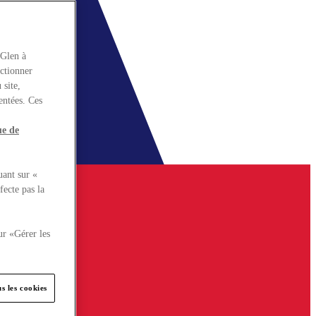
rGlen à
nctionner
 site,
entées. Ces
ue de
uant sur «
fecte pas la
ur «Gérer les
s les cookies