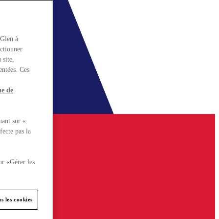
rGlen à
nctionner
 site,
entées. Ces
ue de
uant sur «
fecte pas la
ur «Gérer les
s les cookies