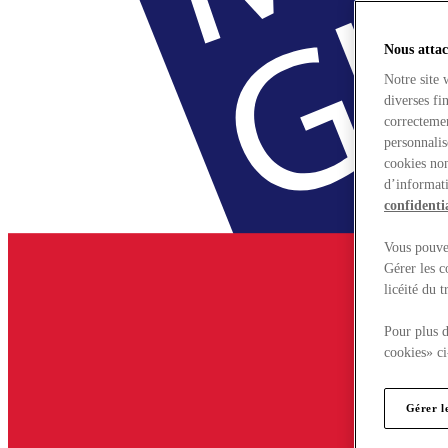
Nous attac
Notre site 
diverses fi
correctemen
personnalis
cookies non
d’informati
confidentia
Vous pouvez
Gérer les c
licéité du 
Pour plus d
cookies» ci
Gérer l