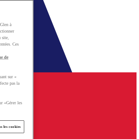
rGlen à
nctionner
 site,
entées. Ces
ue de
uant sur «
fecte pas la
ur «Gérer les
s les cookies