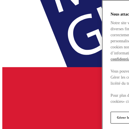
Nous attac
Notre site 
diverses fi
correctemen
personnalis
cookies non
d’informati
confidentia
Vous pouvez
Gérer les c
licéité du 
Pour plus d
cookies» ci
Gérer l