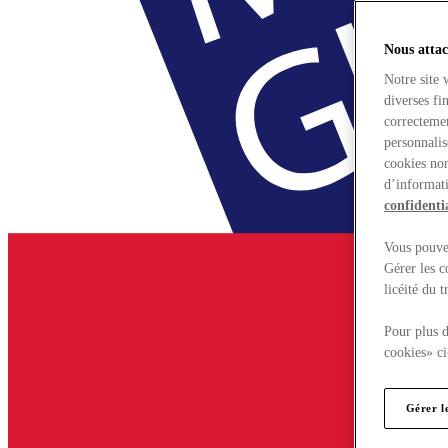
Nous attac
Notre site 
diverses fi
correctemen
personnalis
cookies non
d’informati
confidentia
Vous pouvez
Gérer les c
licéité du 
Pour plus d
cookies» ci
Gérer l