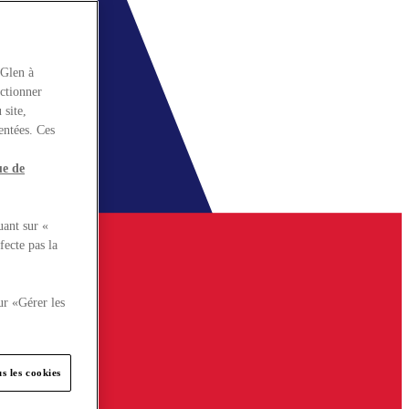
rGlen à
nctionner
 site,
entées. Ces
ue de
uant sur «
fecte pas la
ur «Gérer les
s les cookies