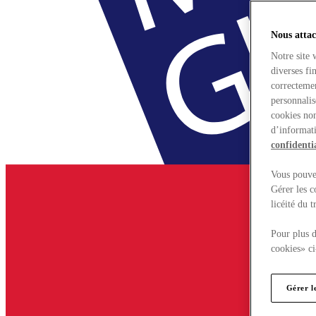
Nous attac
Notre site 
diverses fi
correctemen
personnalis
cookies non
d’informati
confidentia
Vous pouvez
Gérer les c
licéité du 
Pour plus d
cookies» ci
Gérer l