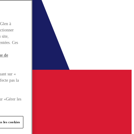
rGlen à
nctionner
 site,
entées. Ces
ue de
uant sur «
fecte pas la
ur «Gérer les
s les cookies