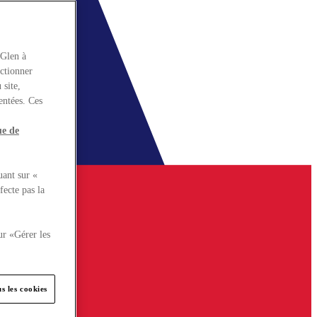
rGlen à
nctionner
 site,
entées. Ces
ue de
uant sur «
fecte pas la
ur «Gérer les
s les cookies