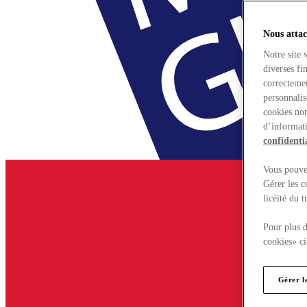
Nous attac
Notre site 
diverses fi
correctemen
personnalis
cookies non
d’informati
confidentia
Vous pouvez
Gérer les c
licéité du 
Pour plus d
cookies» ci
Gérer l