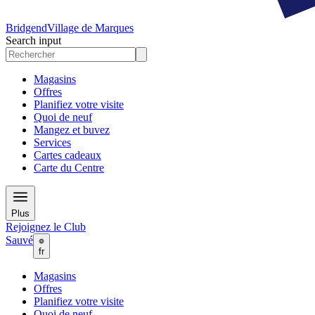
Bridgend
Village de Marques
Search input
Magasins
Offres
Planifiez votre visite
Quoi de neuf
Mangez et buvez
Services
Cartes cadeaux
Carte du Centre
Plus
Rejoignez le Club
Sauvé
fr
Magasins
Offres
Planifiez votre visite
Quoi de neuf