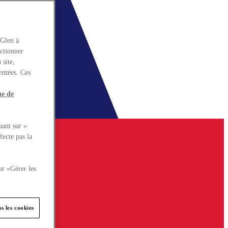
rGlen à
nctionner
 site,
entées. Ces
ue de
uant sur «
fecte pas la
ur «Gérer les
s les cookies