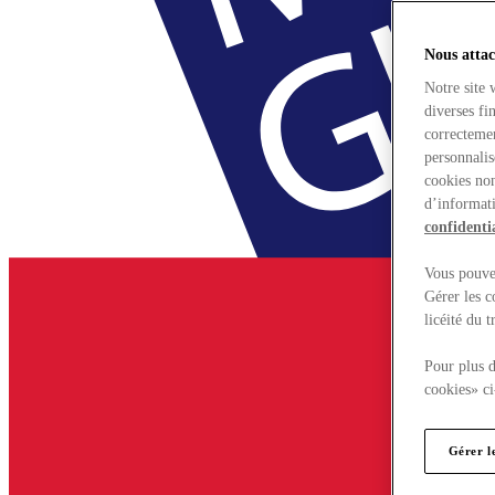
Nous attac
Notre site 
diverses fi
correctemen
personnalis
cookies non
d’informati
confidentia
Vous pouvez
Gérer les c
licéité du 
Pour plus d
cookies» ci
Gérer l