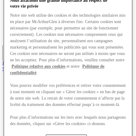
Nous attachons une grande importance au respect de
Offres
votre vie privée
Planifiez votre visite
Quoi de neuf
Notre site web utilise des cookies et des technologies similaires mis
Mangez et buvez
en place par McArthurGlen à diverses fins. Certains cookies sont
Services
nécessaires (par exemple, pour permettre au site de fonctionner
Cartes cadeaux
correctement). Les cookies non nécessaires comprennent ceux qui
Carte du Centre
analysent l’utilisation du site, personnalisent nos campagnes
marketing et personnalisent les publicités qui vous sont présentées.
Ces cookies non nécessaires ne seront pas utilisés à moins que vous
Plus
ne les acceptiez. Pour plus d’informations, veuillez consulter notre
Rejoignez le Club
Politique relative aux cookies
et notre
Politique de
Sauvé
confidentialité
.
fr
Magasins
Vous pouvez modifier vos préférences et retirer votre consentement
Offres
à tout moment en cliquant sur « Gérer les cookies » en bas de page
Planifiez votre visite
de notre site web. Le retrait de votre consentement n’affecte pas la
Quoi de neuf
licéité du traitement des données effectué jusqu’à ce moment-là.
Mangez et buvez
Services
Cartes cadeaux
Pour plus d’informations sur les tiers avec lesquels nous partageons
Carte du Centre
des données, cliquez sur «Gérer les cookies» ci-dessous.