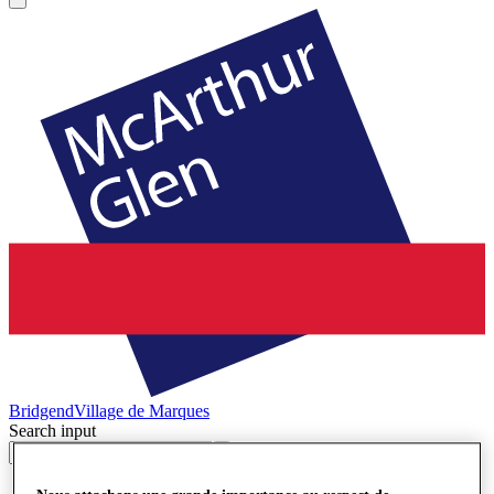
Bridgend
Village de Marques
Search input
Magasins