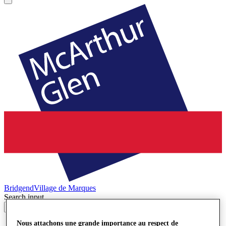
Bridgend
Village de Marques
Search input
Nous attachons une grande importance au respect de
Magasins