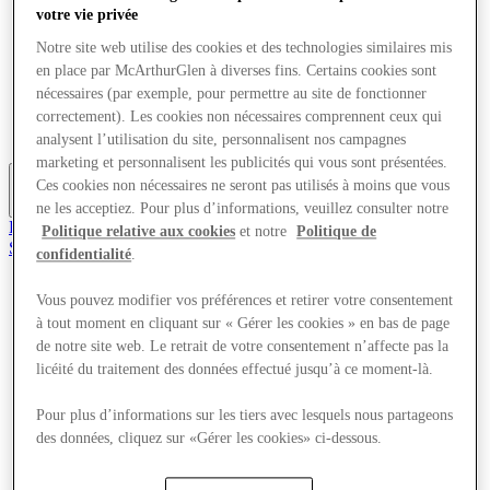
votre vie privée
Offres
Planifiez votre visite
Notre site web utilise des cookies et des technologies similaires mis
Quoi de neuf
en place par McArthurGlen à diverses fins. Certains cookies sont
Mangez et buvez
nécessaires (par exemple, pour permettre au site de fonctionner
Services
Cartes cadeaux
correctement). Les cookies non nécessaires comprennent ceux qui
Carte du Centre
analysent l’utilisation du site, personnalisent nos campagnes
marketing et personnalisent les publicités qui vous sont présentées.
Ces cookies non nécessaires ne seront pas utilisés à moins que vous
Plus
ne les acceptiez. Pour plus d’informations, veuillez consulter notre
Rejoignez le Club
Politique relative aux cookies
et notre
Politique de
Sauvé
confidentialité
.
fr
Vous pouvez modifier vos préférences et retirer votre consentement
Magasins
Offres
à tout moment en cliquant sur « Gérer les cookies » en bas de page
Planifiez votre visite
de notre site web. Le retrait de votre consentement n’affecte pas la
Quoi de neuf
licéité du traitement des données effectué jusqu’à ce moment-là.
Mangez et buvez
Services
Pour plus d’informations sur les tiers avec lesquels nous partageons
Cartes cadeaux
des données, cliquez sur «Gérer les cookies» ci-dessous.
Carte du Centre