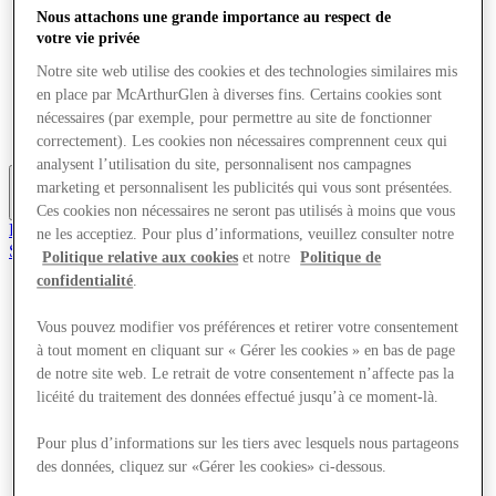
Offres
Nous attachons une grande importance au respect de
Planifiez votre visite
votre vie privée
Quoi de neuf
Notre site web utilise des cookies et des technologies similaires mis
Mangez et buvez
Services
en place par McArthurGlen à diverses fins. Certains cookies sont
Cartes cadeaux
nécessaires (par exemple, pour permettre au site de fonctionner
Carte du Centre
correctement). Les cookies non nécessaires comprennent ceux qui
analysent l’utilisation du site, personnalisent nos campagnes
marketing et personnalisent les publicités qui vous sont présentées.
Plus
Ces cookies non nécessaires ne seront pas utilisés à moins que vous
Rejoignez le Club
ne les acceptiez. Pour plus d’informations, veuillez consulter notre
Sauvé
Politique relative aux cookies
et notre
Politique de
fr
confidentialité
.
Magasins
Offres
Vous pouvez modifier vos préférences et retirer votre consentement
Planifiez votre visite
à tout moment en cliquant sur « Gérer les cookies » en bas de page
Quoi de neuf
de notre site web. Le retrait de votre consentement n’affecte pas la
Mangez et buvez
licéité du traitement des données effectué jusqu’à ce moment-là.
Services
Cartes cadeaux
Pour plus d’informations sur les tiers avec lesquels nous partageons
Carte du Centre
des données, cliquez sur «Gérer les cookies» ci-dessous.