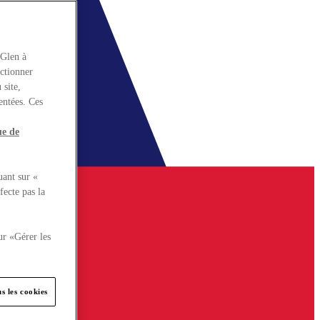
rGlen à
nctionner
 site,
entées. Ces
ue de
uant sur «
fecte pas la
ur «Gérer les
s les cookies