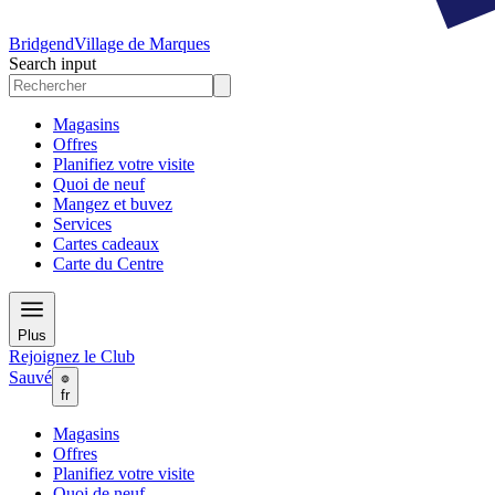
Bridgend
Village de Marques
Search input
Magasins
Offres
Planifiez votre visite
Quoi de neuf
Mangez et buvez
Services
Cartes cadeaux
Carte du Centre
Plus
Rejoignez le Club
Sauvé
fr
Magasins
Offres
Planifiez votre visite
Quoi de neuf