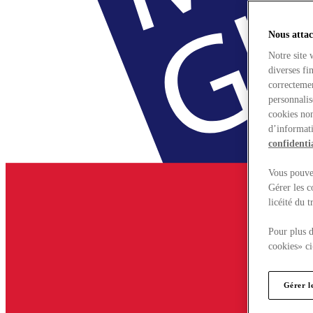
Nous attac
Notre site 
diverses fi
correctemen
personnalis
cookies non
d’informati
confidentia
Vous pouvez
Gérer les c
licéité du 
Pour plus d
cookies» ci
Gérer l