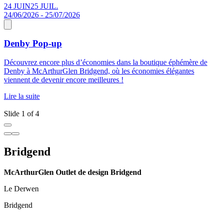
24 JUIN
25 JUIL.
S
24/06/2026 - 25/07/2026
Denby Pop-up
À
Découvrez encore plus d’économies dans la boutique éphémère de
s
Denby à McArthurGlen Bridgend, où les économies élégantes
l
viennent de devenir encore meilleures !
l
D
Lire la suite
L
Slide 1 of 4
Bridgend
McArthurGlen Outlet de design Bridgend
Le Derwen
Bridgend