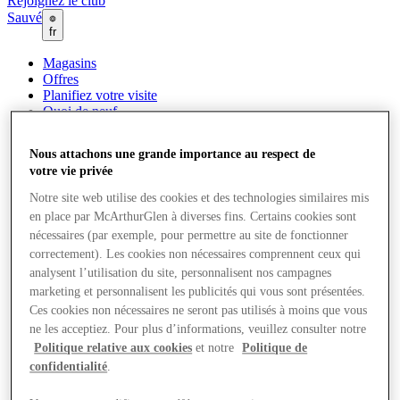
Rejoignez le club
Sauvé
fr
Magasins
Offres
Planifiez votre visite
Quoi de neuf
Mangez et buvez
Cartes cadeaux
Nous attachons une grande importance au respect de
Services
votre vie privée
Comment s’est passée ta journée ?
Notre site web utilise des cookies et des technologies similaires mis
en place par McArthurGlen à diverses fins. Certains cookies sont
More
nécessaires (par exemple, pour permettre au site de fonctionner
correctement). Les cookies non nécessaires comprennent ceux qui
analysent l’utilisation du site, personnalisent nos campagnes
marketing et personnalisent les publicités qui vous sont présentées.
Ces cookies non nécessaires ne seront pas utilisés à moins que vous
ne les acceptiez. Pour plus d’informations, veuillez consulter notre
Politique relative aux cookies
et notre
Politique de
confidentialité
.