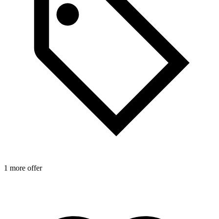
1 more offer
1