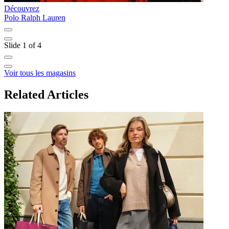
Découvrez
D
Polo Ralph Lauren
M
Slide 1 of 4
Voir tous les magasins
Related Articles