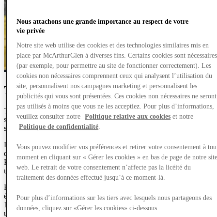
Nous attachons une grande importance au respect de votre
vie privée
Notre site web utilise des cookies et des technologies similaires mis en
place par McArthurGlen à diverses fins. Certains cookies sont nécessaire
(par exemple, pour permettre au site de fonctionner correctement). Les
cookies non nécessaires comprennent ceux qui analysent l’utilisation du
site, personnalisent nos campagnes marketing et personnalisent les
The Label Yard : Ouverture bientôt
publicités qui vous sont présentées. Ces cookies non nécessaires ne seront
pas utilisés à moins que vous ne les acceptiez. Pour plus d’informations,
The Label Yard est votre destination incontournable pour le
veuillez consulter notre
Politique relative aux cookies
et notre
streetwear premium et la mode moderne, réunissant cinq marques
Politique de confidentialité
.
soigneusement sélectionnées sous un même toit.
Découvrez les pièces remarquables de certaines des marques les plus
Vous pouvez modifier vos préférences et retirer votre consentement à tou
discutées aujourd’hui :
moment en cliquant sur « Gérer les cookies » en bas de page de notre sit
Pas De Monaco, Irasuto, Sedley et Human Race — chacun offrant
web. Le retrait de votre consentement n’affecte pas la licéité du
une approche distincte du style urbain contemporain.
traitement des données effectué jusqu’à ce moment-là.
En plus de ces marques contemporaines, The Label Yard propose
également 883 Police, la marque italienne emblématique fondée en
Pour plus d’informations sur les tiers avec lesquels nous partageons des
1955, reconnue pour son héritage, son savoir-faire et son influence
données, cliquez sur «Gérer les cookies» ci-dessous.
urbaine streetwear.