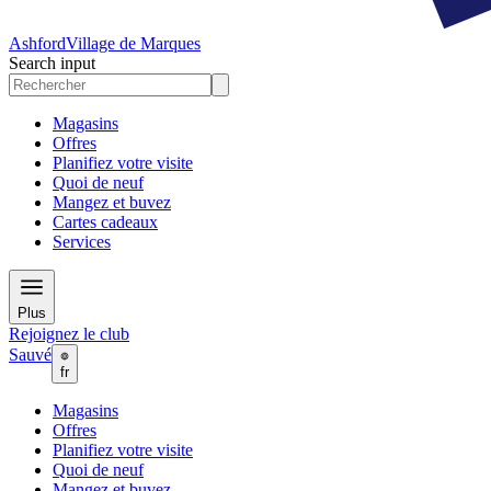
Ashford
Village de Marques
Search input
Magasins
Offres
Planifiez votre visite
Quoi de neuf
Mangez et buvez
Cartes cadeaux
Services
Plus
Rejoignez le club
Sauvé
fr
Magasins
Offres
Planifiez votre visite
Quoi de neuf
Mangez et buvez