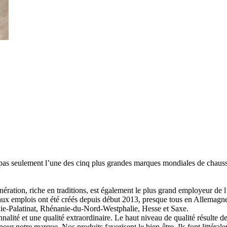
ment l’une des cinq plus grandes marques mondiales de chaussures,
nération, riche en traditions, est également le plus grand employeur de 
x emplois ont été créés depuis début 2013, presque tous en Allemagn
anie-Palatinat, Rhénanie-du-Nord-Westphalie, Hesse et Saxe.
é et une qualité extraordinaire. Le haut niveau de qualité résulte de 
our notre marque. Nos produits favorisent le bien-être. Ils font littérale