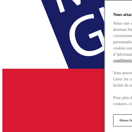
Nous attac
Notre site 
diverses fi
correctemen
personnalis
cookies non
d’informati
confidentia
Vous pouvez
Gérer les c
licéité du 
Pour plus d
cookies» ci
Gérer l