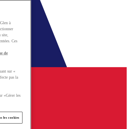
rGlen à
nctionner
 site,
entées. Ces
ue de
uant sur «
fecte pas la
ur «Gérer les
s les cookies