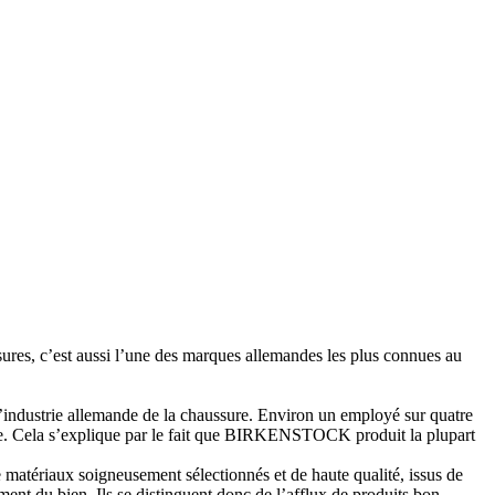
 c’est aussi l’une des marques allemandes les plus connues au
l’industrie allemande de la chaussure. Environ un employé sur quatre
e. Cela s’explique par le fait que BIRKENSTOCK produit la plupart
matériaux soigneusement sélectionnés et de haute qualité, issus de
ment du bien. Ils se distinguent donc de l’afflux de produits bon