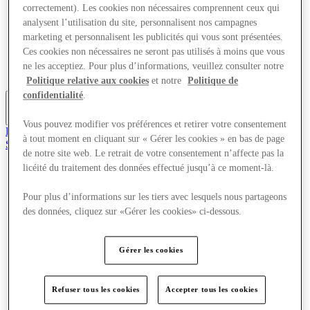
correctement). Les cookies non nécessaires comprennent ceux qui
Offres
Planifiez votre visite
analysent l’utilisation du site, personnalisent nos campagnes
Quoi de neuf
marketing et personnalisent les publicités qui vous sont présentées.
Mangez et buvez
Ces cookies non nécessaires ne seront pas utilisés à moins que vous
Cartes cadeaux
ne les acceptiez. Pour plus d’informations, veuillez consulter notre
Services
Politique relative aux cookies
et notre
Politique de
confidentialité
.
Plus
Vous pouvez modifier vos préférences et retirer votre consentement
Rejoignez le club
à tout moment en cliquant sur « Gérer les cookies » en bas de page
Sauvé
de notre site web. Le retrait de votre consentement n’affecte pas la
fr
licéité du traitement des données effectué jusqu’à ce moment-là.
Magasins
Offres
Pour plus d’informations sur les tiers avec lesquels nous partageons
Planifiez votre visite
des données, cliquez sur «Gérer les cookies» ci-dessous.
Quoi de neuf
Mangez et buvez
Cartes cadeaux
Gérer les cookies
Services
Plus
Refuser tous les cookies
Accepter tous les cookies