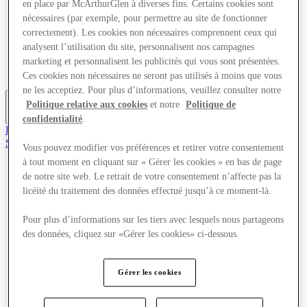
en place par McArthurGlen à diverses fins. Certains cookies sont
Offres
nécessaires (par exemple, pour permettre au site de fonctionner
Planifiez votre visite
correctement). Les cookies non nécessaires comprennent ceux qui
Quoi de neuf
Mangez et buvez
analysent l’utilisation du site, personnalisent nos campagnes
Cartes cadeaux
marketing et personnalisent les publicités qui vous sont présentées.
Services
Ces cookies non nécessaires ne seront pas utilisés à moins que vous
ne les acceptiez. Pour plus d’informations, veuillez consulter notre
Politique relative aux cookies
et notre
Politique de
Plus
confidentialité
.
Rejoignez le club
Sauvé
Vous pouvez modifier vos préférences et retirer votre consentement
fr
à tout moment en cliquant sur « Gérer les cookies » en bas de page
Magasins
de notre site web. Le retrait de votre consentement n’affecte pas la
Offres
licéité du traitement des données effectué jusqu’à ce moment-là.
Planifiez votre visite
Quoi de neuf
Pour plus d’informations sur les tiers avec lesquels nous partageons
Mangez et buvez
des données, cliquez sur «Gérer les cookies» ci-dessous.
Cartes cadeaux
Services
Gérer les cookies
Plus