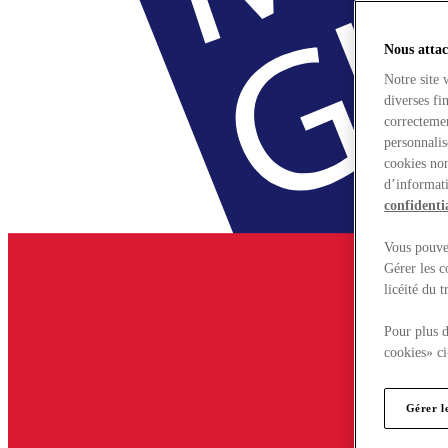
Nous attac
Notre site 
diverses fi
correctemen
personnalis
cookies non
d’informati
confidentia
Vous pouvez
Gérer les c
licéité du 
Pour plus d
cookies» ci
Gérer l