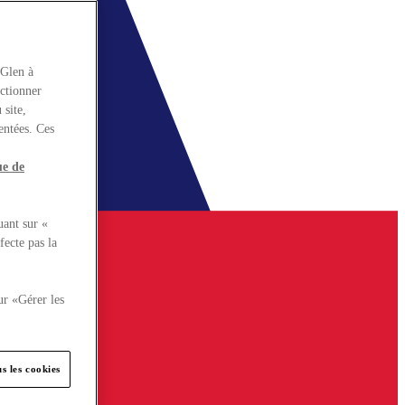
rGlen à
nctionner
 site,
entées. Ces
ue de
uant sur «
fecte pas la
ur «Gérer les
s les cookies