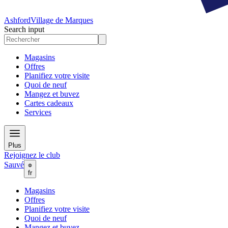
Ashford
Village de Marques
Search input
Magasins
Offres
Planifiez votre visite
Quoi de neuf
Mangez et buvez
Cartes cadeaux
Services
Plus
Rejoignez le club
Sauvé
fr
Magasins
Offres
Planifiez votre visite
Quoi de neuf
Mangez et buvez