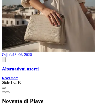
Odjeća
13. 06. 2026
O
Alternativni uzorci
Read more
R
Slide 1 of 10
Noventa di Piave