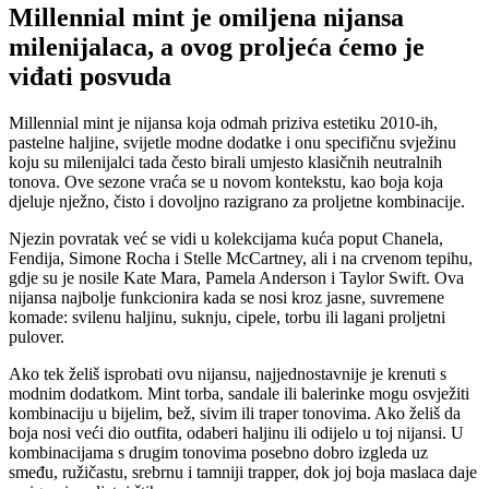
Millennial mint je omiljena nijansa
milenijalaca, a ovog proljeća ćemo je
viđati posvuda
Millennial mint je nijansa koja odmah priziva estetiku 2010-ih,
pastelne haljine, svijetle modne dodatke i onu specifičnu svježinu
koju su milenijalci tada često birali umjesto klasičnih neutralnih
tonova. Ove sezone vraća se u novom kontekstu, kao boja koja
djeluje nježno, čisto i dovoljno razigrano za proljetne kombinacije.
Njezin povratak već se vidi u kolekcijama kuća poput Chanela,
Fendija, Simone Rocha i Stelle McCartney, ali i na crvenom tepihu,
gdje su je nosile Kate Mara, Pamela Anderson i Taylor Swift. Ova
nijansa najbolje funkcionira kada se nosi kroz jasne, suvremene
komade: svilenu haljinu, suknju, cipele, torbu ili lagani proljetni
pulover.
Ako tek želiš isprobati ovu nijansu, najjednostavnije je krenuti s
modnim dodatkom. Mint torba, sandale ili balerinke mogu osvježiti
kombinaciju u bijelim, bež, sivim ili traper tonovima. Ako želiš da
boja nosi veći dio outfita, odaberi haljinu ili odijelo u toj nijansi. U
kombinacijama s drugim tonovima posebno dobro izgleda uz
smeđu, ružičastu, srebrnu i tamniji trapper, dok joj boja maslaca daje