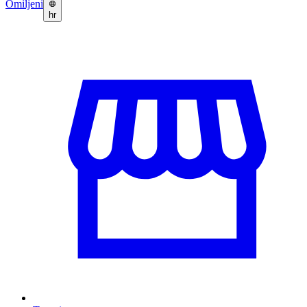
Omiljeni
hr