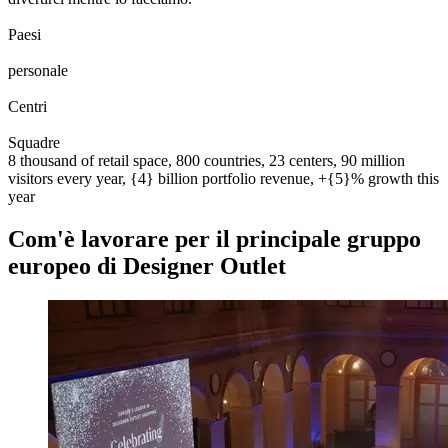
0
0
1
2
3
4
5
6
7
8
Paesi
0
0
1
2
3
4
5
6
7
8
0
0
1
2
3
4
5
6
7
8
9
0
0
0
1
2
3
4
5
6
7
8
9
0
personale
0
0
1
2
0
0
1
2
3
Centri
0
0
1
2
3
4
5
6
7
8
9
0
0
1
2
3
4
5
6
7
8
9
0
Squadre
8 thousand of retail space, 800 countries, 23 centers, 90 million
visitors every year, {4} billion portfolio revenue, +{5}% growth this
year
Com'è lavorare per il principale gruppo
europeo di Designer Outlet