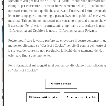
McArthurGlen per una serie di finalità. Alcuni cookie sono necessari (ad
Entra a far parte di un mondo
esempio, per consentire il corretto funzionamento del sito). I cookie non
straordinario.
necessari comprendono quelli che analizzano l’utilizzo del sito, personal
le nostre campagne di marketing e personalizzano la pubblicità che vi vi
Scopri le opportunità di lavoro presso [Nome Outlet Designer]
mostrata. Tali cookie non necessari non verranno impostati a meno che 
li accettiate. Per ulteriori informazioni, vi invitiamo a consultare la nostr
Informativa sui Cookie
e la nostra
Informativa sulla Privacy
.
Potete modificare le vostre preferenze e revocare il vostro consenso in qu
momento, cliccando su “Gestisci i Cookie” nel piè di pagina del nostro s
La revoca del consenso non pregiudica la liceità del trattamento dei dati
effettuato fino a quel momento.
Per informazioni sui soggetti terzi con cui condividiamo i dati, cliccate q
su “Gestisci i Cookie”.
Gestire i cookie
Inizia il tuo percorso con MCArthurGlen
Designer Outlets
Rifiutare tutti i cookie
Accettare tutti i cookie