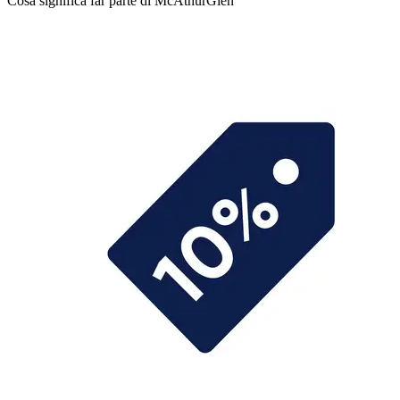
Cosa significa far parte di McAthurGlen