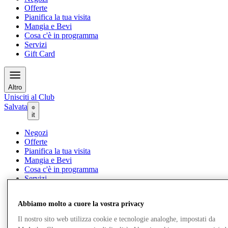
Offerte
Pianifica la tua visita
Mangia e Bevi
Cosa c'è in programma
Servizi
Gift Card
Altro
Unisciti al Club
Salvata
it
Negozi
Offerte
Pianifica la tua visita
Mangia e Bevi
Cosa c'è in programma
Servizi
Gift Card
Abbiamo molto a cuore la vostra privacy
Altro
Il nostro sito web utilizza cookie e tecnologie analoghe, impostati da