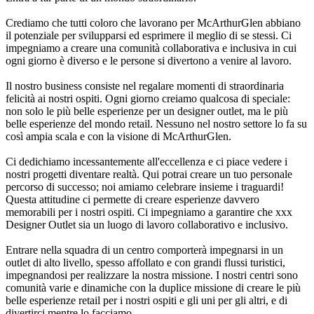
Crediamo che tutti coloro che lavorano per McArthurGlen abbiano
il potenziale per svilupparsi ed esprimere il meglio di se stessi. Ci
impegniamo a creare una comunità collaborativa e inclusiva in cui
ogni giorno è diverso e le persone si divertono a venire al lavoro.
Il nostro business consiste nel regalare momenti di straordinaria
felicità ai nostri ospiti. Ogni giorno creiamo qualcosa di speciale:
non solo le più belle esperienze per un designer outlet, ma le più
belle esperienze del mondo retail. Nessuno nel nostro settore lo fa su
così ampia scala e con la visione di McArthurGlen.
Ci dedichiamo incessantemente all'eccellenza e ci piace vedere i
nostri progetti diventare realtà. Qui potrai creare un tuo personale
percorso di successo; noi amiamo celebrare insieme i traguardi!
Questa attitudine ci permette di creare esperienze davvero
memorabili per i nostri ospiti. Ci impegniamo a garantire che xxx
Designer Outlet sia un luogo di lavoro collaborativo e inclusivo.
Entrare nella squadra di un centro comporterà impegnarsi in un
outlet di alto livello, spesso affollato e con grandi flussi turistici,
impegnandosi per realizzare la nostra missione. I nostri centri sono
comunità varie e dinamiche con la duplice missione di creare le più
belle esperienze retail per i nostri ospiti e gli uni per gli altri, e di
divertirci mentre lo facciamo.