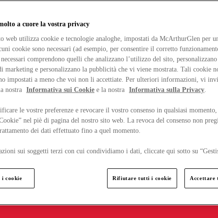
lto a cuore la vostra privacy
ito web utilizza cookie e tecnologie analoghe, impostati da McArthurGlen per un
lcuni cookie sono necessari (ad esempio, per consentire il corretto funzionamento
necessari comprendono quelli che analizzano l’utilizzo del sito, personalizzano 
 marketing e personalizzano la pubblicità che vi viene mostrata. Tali cookie n
o impostati a meno che voi non li accettiate. Per ulteriori informazioni, vi inv
la nostra
Informativa sui Cookie
e la nostra
Informativa sulla Privacy
.
ficare le vostre preferenze e revocare il vostro consenso in qualsiasi momento,
 Cookie” nel piè di pagina del nostro sito web. La revoca del consenso non preg
 trattamento dei dati effettuato fino a quel momento.
zioni sui soggetti terzi con cui condividiamo i dati, cliccate qui sotto su “Gesti
 i cookie
Rifiutare tutti i cookie
Accettare t