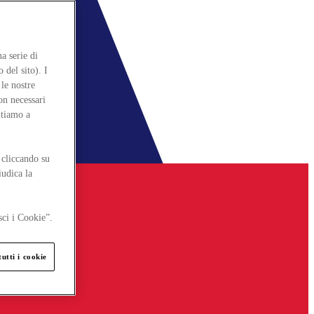
a serie di
 del sito). I
le nostre
on necessari
itiamo a
 cliccando su
iudica la
sci i Cookie”.
utti i cookie