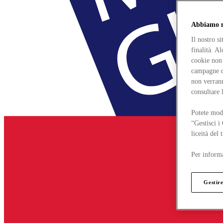
Abbiamo mo
Il nostro s
finalità. A
cookie non 
campagne di
non verrann
consultare 
Potete modi
“Gestisci i
liceità del
Per informa
Gestire