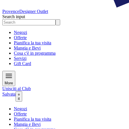
Provence
Designer Outlet
Search input
Negozi
Offerte
Pianifica la tua visita
Mangia e Bevi
Cosa c'è in programma
Servizi
Gift Card
More
Unisciti al Club
Salvata
it
Negozi
Offerte
Pianifica la tua visita
Mangia e Bevi