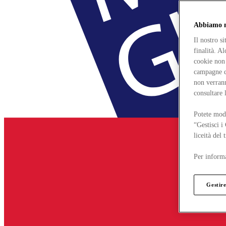
Abbiamo mo
Il nostro s
finalità. A
cookie non 
campagne di
non verrann
consultare 
Potete modi
“Gestisci i
liceità del
Per informa
Gestire