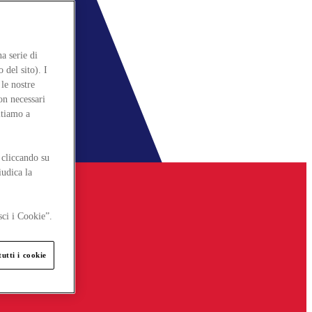
a serie di
 del sito). I
le nostre
on necessari
itiamo a
 cliccando su
iudica la
sci i Cookie”.
utti i cookie