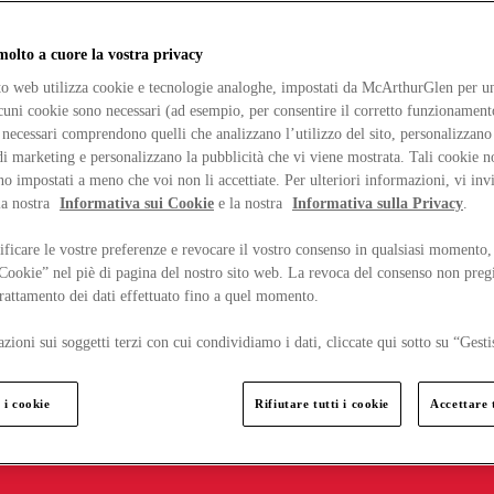
lto a cuore la vostra privacy
ito web utilizza cookie e tecnologie analoghe, impostati da McArthurGlen per un
lcuni cookie sono necessari (ad esempio, per consentire il corretto funzionamento
necessari comprendono quelli che analizzano l’utilizzo del sito, personalizzano 
 marketing e personalizzano la pubblicità che vi viene mostrata. Tali cookie n
o impostati a meno che voi non li accettiate. Per ulteriori informazioni, vi inv
la nostra
Informativa sui Cookie
e la nostra
Informativa sulla Privacy
.
ficare le vostre preferenze e revocare il vostro consenso in qualsiasi momento,
 Cookie” nel piè di pagina del nostro sito web. La revoca del consenso non preg
 trattamento dei dati effettuato fino a quel momento.
zioni sui soggetti terzi con cui condividiamo i dati, cliccate qui sotto su “Gesti
 i cookie
Rifiutare tutti i cookie
Accettare t