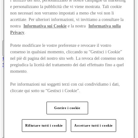
l’utilizzo del sito, personalizzano le nostre campagne di marketing
Offerte
e personalizzano la pubblicità che vi viene mostrata. Tali cookie
Pianifica la tua visita
non necessari non verranno impostati a meno che voi non li
Mangia e Bevi
accettiate. Per ulteriori informazioni, vi invitiamo a consultare la
Cosa c'è in programma
nostra
Informativa sui Cookie
e la nostra
Informativa sulla
Servizi
Gift Card
Privacy
.
Potete modificare le vostre preferenze e revocare il vostro
consenso in qualsiasi momento, cliccando su “Gestisci i Cookie”
Altro
Unisciti al Club
nel piè di pagina del nostro sito web. La revoca del consenso non
Salvata
pregiudica la liceità del trattamento dei dati effettuato fino a quel
it
momento.
Negozi
Per informazioni sui soggetti terzi con cui condividiamo i dati,
Offerte
cliccate qui sotto su “Gestisci i Cookie”.
Pianifica la tua visita
Mangia e Bevi
Cosa c'è in programma
Servizi
Gestire i cookie
Gift Card
Rifiutare tutti i cookie
Accettare tutti i cookie
Altro