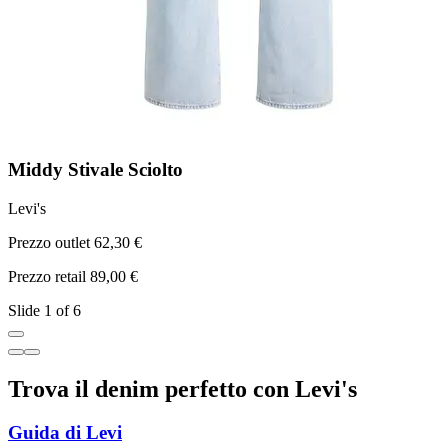
Middy Stivale Sciolto
P
Levi's
P
Prezzo outlet 62,30 €
Prezzo retail 89,00 €
Slide 1 of 6
Trova il denim perfetto con Levi's
Guida di Levi