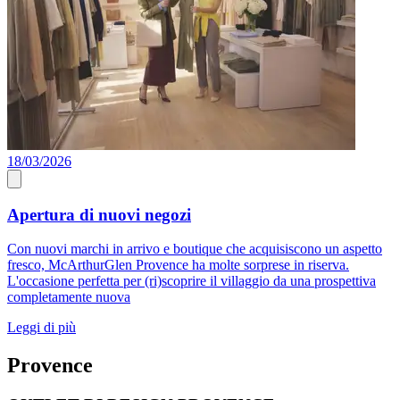
18/03/2026
Apertura di nuovi negozi
Con nuovi marchi in arrivo e boutique che acquisiscono un aspetto
fresco, McArthurGlen Provence ha molte sorprese in riserva.
L'occasione perfetta per (ri)scoprire il villaggio da una prospettiva
completamente nuova
Leggi di più
Provence