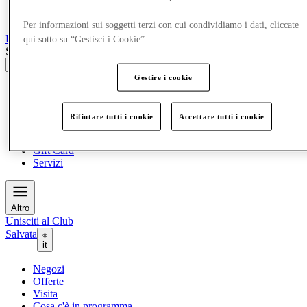
Per informazioni sui soggetti terzi con cui condividiamo i dati, cliccate
Roubaix
Designer Outlet
qui sotto su “Gestisci i Cookie”.
Search input
Gestire i cookie
Negozi
Offerte
Visita
Rifiutare tutti i cookie
Accettare tutti i cookie
Cosa c'è in programma
Mangia e Bevi
Gift Card
Servizi
Altro
Unisciti al Club
Salvata
it
Negozi
Offerte
Visita
Cosa c'è in programma