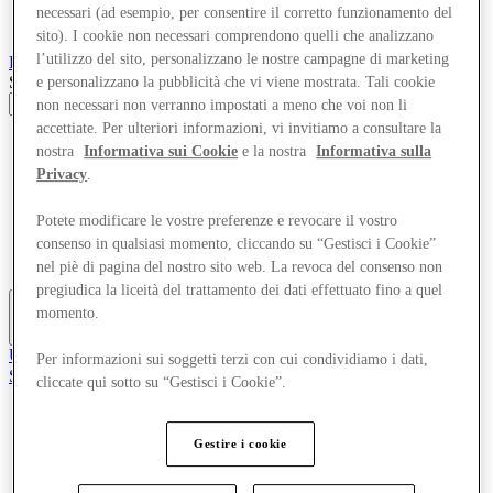
necessari (ad esempio, per consentire il corretto funzionamento del
sito). I cookie non necessari comprendono quelli che analizzano
l’utilizzo del sito, personalizzano le nostre campagne di marketing
Roubaix
Designer Outlet
Search input
e personalizzano la pubblicità che vi viene mostrata. Tali cookie
non necessari non verranno impostati a meno che voi non li
accettiate. Per ulteriori informazioni, vi invitiamo a consultare la
Negozi
nostra
Informativa sui Cookie
e la nostra
Informativa sulla
Offerte
Privacy
.
Visita
Cosa c'è in programma
Mangia e Bevi
Potete modificare le vostre preferenze e revocare il vostro
Gift Card
consenso in qualsiasi momento, cliccando su “Gestisci i Cookie”
Servizi
nel piè di pagina del nostro sito web. La revoca del consenso non
pregiudica la liceità del trattamento dei dati effettuato fino a quel
momento.
Altro
Unisciti al Club
Per informazioni sui soggetti terzi con cui condividiamo i dati,
Salvata
cliccate qui sotto su “Gestisci i Cookie”.
it
Negozi
Gestire i cookie
Offerte
Visita
Cosa c'è in programma