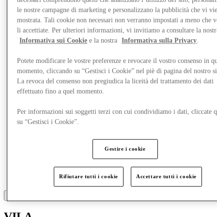
Cosa c'è in programma
Mangia e Bevi
le nostre campagne di marketing e personalizzano la pubblicità che vi vi
Gift Card
mostrata. Tali cookie non necessari non verranno impostati a meno che 
Servizi
li accettiate. Per ulteriori informazioni, vi invitiamo a consultare la nostr
Informativa sui Cookie
e la nostra
Informativa sulla Privacy
.
More
Potete modificare le vostre preferenze e revocare il vostro consenso in qu
momento, cliccando su “Gestisci i Cookie” nel piè di pagina del nostro s
La revoca del consenso non pregiudica la liceità del trattamento dei dati
effettuato fino a quel momento.
Per informazioni sui soggetti terzi con cui condividiamo i dati, cliccate q
su “Gestisci i Cookie”.
Gestire i cookie
Rifiutare tutti i cookie
Accettare tutti i cookie
VILA