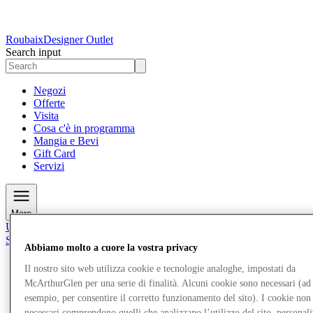
Roubaix
Designer Outlet
Search input
Negozi
Offerte
Visita
Cosa c'è in programma
Mangia e Bevi
Gift Card
Servizi
More
Unisciti al Club
Salvata
Abbiamo molto a cuore la vostra privacy
it
Il nostro sito web utilizza cookie e tecnologie analoghe, impostati da
Negozi
McArthurGlen per una serie di finalità. Alcuni cookie sono necessari (ad
Offerte
esempio, per consentire il corretto funzionamento del sito). I cookie non
Visita
necessari comprendono quelli che analizzano l’utilizzo del sito, personal