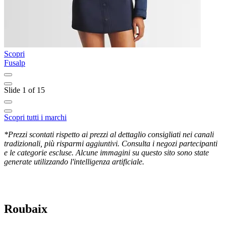
Scopri
S
Fusalp
M
Slide 1 of 15
Scopri tutti i marchi
*Prezzi scontati rispetto ai prezzi al dettaglio consigliati nei canali
tradizionali, più risparmi aggiuntivi. Consulta i negozi partecipanti
e le categorie escluse. Alcune immagini su questo sito sono state
generate utilizzando l'intelligenza artificiale.
Roubaix