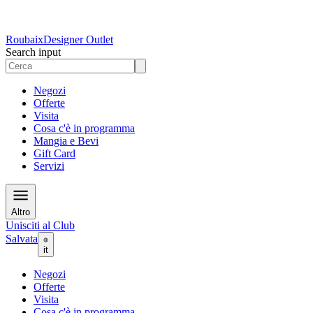
Roubaix
Designer Outlet
Search input
Negozi
Offerte
Visita
Cosa c'è in programma
Mangia e Bevi
Gift Card
Servizi
Altro
Unisciti al Club
Salvata
it
Negozi
Offerte
Visita
Cosa c'è in programma