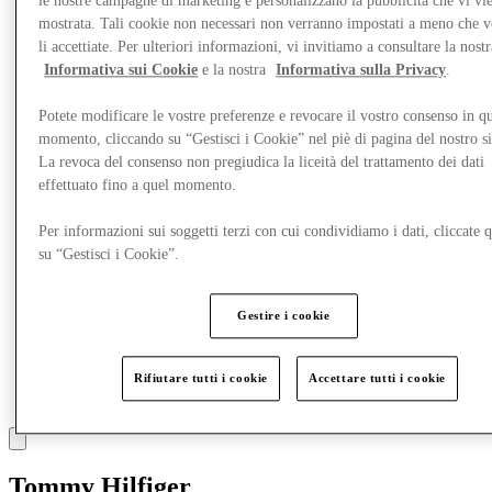
le nostre campagne di marketing e personalizzano la pubblicità che vi vi
Mangia e Bevi
mostrata. Tali cookie non necessari non verranno impostati a meno che 
Gift Card
li accettiate. Per ulteriori informazioni, vi invitiamo a consultare la nostr
Servizi
Informativa sui Cookie
e la nostra
Informativa sulla Privacy
.
Altro
Potete modificare le vostre preferenze e revocare il vostro consenso in qu
momento, cliccando su “Gestisci i Cookie” nel piè di pagina del nostro s
La revoca del consenso non pregiudica la liceità del trattamento dei dati
effettuato fino a quel momento.
Per informazioni sui soggetti terzi con cui condividiamo i dati, cliccate q
su “Gestisci i Cookie”.
Gestire i cookie
Rifiutare tutti i cookie
Accettare tutti i cookie
Tommy Hilfiger