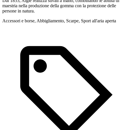
Dal 1853, Aigle realizza stivali a mano, combinando le abilità di
I
maestria nella produzione della gomma con la protezione delle
A
persone in natura.
Accessori e borse, Abbigliamento, Scarpe, Sport all'aria aperta