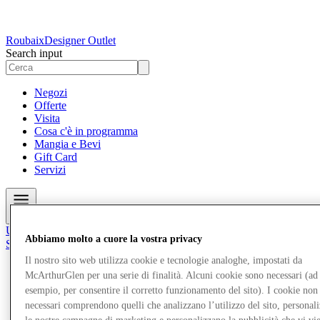
Roubaix
Designer Outlet
Search input
Negozi
Offerte
Visita
Cosa c'è in programma
Mangia e Bevi
Gift Card
Servizi
Altro
Unisciti al Club
Abbiamo molto a cuore la vostra privacy
Salvata
it
Il nostro sito web utilizza cookie e tecnologie analoghe, impostati da
McArthurGlen per una serie di finalità. Alcuni cookie sono necessari (ad
Negozi
esempio, per consentire il corretto funzionamento del sito). I cookie non
Offerte
Visita
necessari comprendono quelli che analizzano l’utilizzo del sito, personal
Cosa c'è in programma