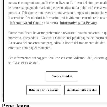
necessari comprendono quelli che analizzano l’utilizzo del sito, personal
Mangia e Bevi
le nostre campagne di marketing e personalizzano la pubblicità che vi vi
Gift Card
Servizi
mostrata. Tali cookie non necessari non verranno impostati a meno che 
li accettiate. Per ulteriori informazioni, vi invitiamo a consultare la nostr
Informativa sui Cookie
e la nostra
Informativa sulla Privacy
.
Altro
Potete modificare le vostre preferenze e revocare il vostro consenso in qu
momento, cliccando su “Gestisci i Cookie” nel piè di pagina del nostro s
La revoca del consenso non pregiudica la liceità del trattamento dei dati
effettuato fino a quel momento.
Per informazioni sui soggetti terzi con cui condividiamo i dati, cliccate q
su “Gestisci i Cookie”.
Gestire i cookie
Rifiutare tutti i cookie
Accettare tutti i cookie
Pepe Jeans