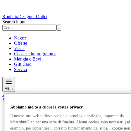
Roubaix
Designer Outlet
Search input
Negozi
Offerte
Visita
Cosa c'è in programma
Mangia e Bevi
Gift Card
Servizi
Altro
Unisciti al Club
Salvata
it
Abbiamo molto a cuore la vostra privacy
Negozi
Il nostro sito web utilizza cookie e tecnologie analoghe, impostati da
Offerte
McArthurGlen per una serie di finalità. Alcuni cookie sono necessari (ad
Visita
esempio, per consentire il corretto funzionamento del sito). I cookie non
Cosa c'è in programma