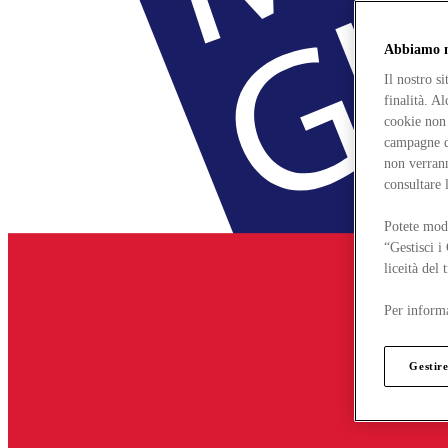
Abbiamo mo
Il nostro s
finalità. A
cookie non 
campagne di
non verrann
consultare 
Potete modi
“Gestisci i
liceità del
Per informa
Gestire