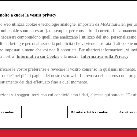
lto a cuore la vostra privacy
ito web utilizza cookie e tecnologie analoghe, impostati da McArthurGlen per un
lcuni cookie sono necessari (ad esempio, per consentire il corretto funzionamento
necessari comprendono quelli che analizzano l’utilizzo del sito, personalizzano 
 marketing e personalizzano la pubblicità che vi viene mostrata. Tali cookie n
o impostati a meno che voi non li accettiate. Per ulteriori informazioni, vi inv
la nostra
Informativa sui Cookie
e la nostra
Informativa sulla Privacy
.
ficare le vostre preferenze e revocare il vostro consenso in qualsiasi momento,
 Cookie” nel piè di pagina del nostro sito web. La revoca del consenso non preg
 trattamento dei dati effettuato fino a quel momento.
zioni sui soggetti terzi con cui condividiamo i dati, cliccate qui sotto su “Gesti
 i cookie
Rifiutare tutti i cookie
Accettare t