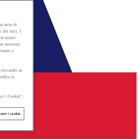
a serie di
 del sito). I
le nostre
on necessari
itiamo a
 cliccando su
iudica la
sci i Cookie”.
utti i cookie