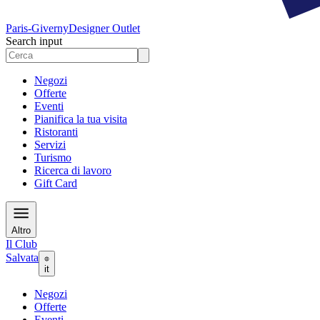
Paris-Giverny
Designer Outlet
Search input
Negozi
Offerte
Eventi
Pianifica la tua visita
Ristoranti
Servizi
Turismo
Ricerca di lavoro
Gift Card
Altro
Il Club
Salvata
it
Negozi
Offerte
Eventi