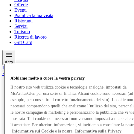
Offerte
Eventi
Pianifica la tua visita
Ristoranti
Servizi
Turismo
Ricerca di lavoro
Gift Card
Altro
Il Club
Salvata
it
Abbiamo molto a cuore la vostra privacy
Il nostro sito web utilizza cookie e tecnologie analoghe, impostati da
Negozi
Offerte
McArthurGlen per una serie di finalità. Alcuni cookie sono necessari (ad
Eventi
esempio, per consentire il corretto funzionamento del sito). I cookie non
Pianifica la tua visita
necessari comprendono quelli che analizzano l’utilizzo del sito, personal
Ristoranti
le nostre campagne di marketing e personalizzano la pubblicità che vi vi
Servizi
mostrata. Tali cookie non necessari non verranno impostati a meno che 
Turismo
li accettiate. Per ulteriori informazioni, vi invitiamo a consultare la nostr
Ricerca di lavoro
Gift Card
Informativa sui Cookie
e la nostra
Informativa sulla Privacy
.