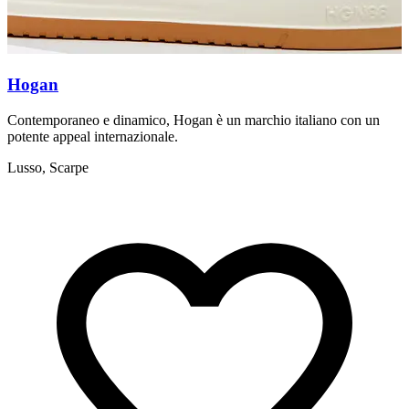
Hogan
Contemporaneo e dinamico, Hogan è un marchio italiano con un
V
potente appeal internazionale.
a
Lusso, Scarpe
L
M