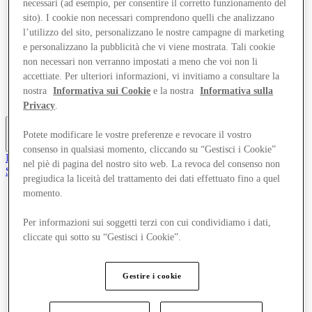
necessari (ad esempio, per consentire il corretto funzionamento del
Offerte
sito). I cookie non necessari comprendono quelli che analizzano
Eventi
l’utilizzo del sito, personalizzano le nostre campagne di marketing
Pianifica la tua visita
e personalizzano la pubblicità che vi viene mostrata. Tali cookie
Ristoranti
Servizi
non necessari non verranno impostati a meno che voi non li
Turismo
accettiate. Per ulteriori informazioni, vi invitiamo a consultare la
Ricerca di lavoro
nostra
Informativa sui Cookie
e la nostra
Informativa sulla
Gift Card
Privacy
.
Potete modificare le vostre preferenze e revocare il vostro
Altro
consenso in qualsiasi momento, cliccando su “Gestisci i Cookie”
Il Club
nel piè di pagina del nostro sito web. La revoca del consenso non
Salvata
pregiudica la liceità del trattamento dei dati effettuato fino a quel
it
momento.
Negozi
Offerte
Per informazioni sui soggetti terzi con cui condividiamo i dati,
Eventi
cliccate qui sotto su “Gestisci i Cookie”.
Pianifica la tua visita
Ristoranti
Servizi
Gestire i cookie
Turismo
Ricerca di lavoro
Gift Card