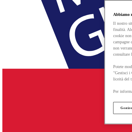
Abbiamo mo
Il nostro s
finalità. A
cookie non 
campagne di
non verrann
consultare 
Potete modi
“Gestisci i
liceità del
Per informa
Gestire