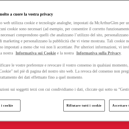
lto a cuore la vostra privacy
ito web utilizza cookie e tecnologie analoghe, impostati da McArthurGlen per un
lcuni cookie sono necessari (ad esempio, per consentire il corretto funzionamento
necessari comprendono quelli che analizzano l’utilizzo del sito, personalizzano 
 marketing e personalizzano la pubblicità che vi viene mostrata. Tali cookie n
o impostati a meno che voi non li accettiate. Per ulteriori informazioni, vi inv
la nostra
Informativa sui Cookie
e la nostra
Informativa sulla Privacy
.
ficare le vostre preferenze e revocare il vostro consenso in qualsiasi momento,
 Cookie” nel piè di pagina del nostro sito web. La revoca del consenso non preg
 trattamento dei dati effettuato fino a quel momento.
zioni sui soggetti terzi con cui condividiamo i dati, cliccate qui sotto su “Gesti
 i cookie
Rifiutare tutti i cookie
Accettare t