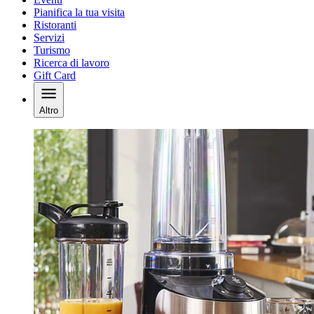
Pianifica la tua visita
Ristoranti
Servizi
Turismo
Ricerca di lavoro
Gift Card
Altro