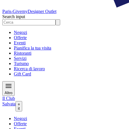
Paris-Giverny
Designer Outlet
Search input
Negozi
Offerte
Eventi
Pianifica la tua visita
Ristoranti
Servizi
Turismo
Ricerca di lavoro
Gift Card
Altro
Il Club
Salvata
it
Negozi
Offerte
Eventi