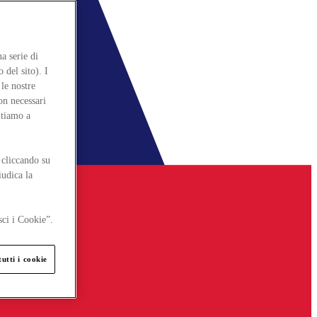
a serie di
 del sito). I
le nostre
on necessari
itiamo a
 cliccando su
iudica la
sci i Cookie”.
utti i cookie