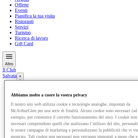
Offerte
Eventi
Pianifica la tua visita
Ristoranti
Servizi
Turismo
Ricerca di lavoro
Gift Card
Altro
Il Club
Salvata
it
Negozi
Abbiamo molto a cuore la vostra privacy
Offerte
Eventi
Il nostro sito web utilizza cookie e tecnologie analoghe, impostati da
Pianifica la tua visita
McArthurGlen per una serie di finalità. Alcuni cookie sono necessari (ad
Ristoranti
esempio, per consentire il corretto funzionamento del sito). I cookie non
Servizi
necessari comprendono quelli che analizzano l’utilizzo del sito, personal
Turismo
Ricerca di lavoro
le nostre campagne di marketing e personalizzano la pubblicità che vi vi
Gift Card
mostrata. Tali cookie non necessari non verranno impostati a meno che 