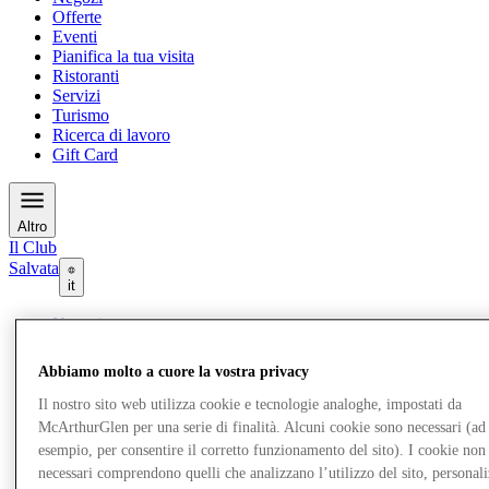
Offerte
Eventi
Pianifica la tua visita
Ristoranti
Servizi
Turismo
Ricerca di lavoro
Gift Card
Altro
Il Club
Salvata
it
Negozi
Offerte
Eventi
Abbiamo molto a cuore la vostra privacy
Pianifica la tua visita
Ristoranti
Il nostro sito web utilizza cookie e tecnologie analoghe, impostati da
Servizi
McArthurGlen per una serie di finalità. Alcuni cookie sono necessari (ad
Turismo
esempio, per consentire il corretto funzionamento del sito). I cookie non
Ricerca di lavoro
necessari comprendono quelli che analizzano l’utilizzo del sito, personal
Gift Card