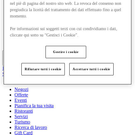
nel piè di pagina del nostro sito web. La revoca del consenso non
Offerte
Eventi
pregiudica la liceità del trattamento dei dati effettuato fino a quel
Pianifica la tua visita
momento.
Ristoranti
Servizi
Per informazioni sui soggetti terzi con cui condividiamo i dati,
Turismo
cliccate qui sotto su “Gestisci i Cookie”.
Ricerca di lavoro
Gift Card
Gestire i cookie
Altro
Il Club
Rifiutare tutti i cookie
Accettare tutti i cookie
Salvata
it
Negozi
Offerte
Eventi
Pianifica la tua visita
Ristoranti
Servizi
Turismo
Ricerca di lavoro
Gift Card