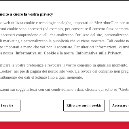
lto a cuore la vostra privacy
ito web utilizza cookie e tecnologie analoghe, impostati da McArthurGlen per un
lcuni cookie sono necessari (ad esempio, per consentire il corretto funzionamento
necessari comprendono quelli che analizzano l’utilizzo del sito, personalizzano 
 marketing e personalizzano la pubblicità che vi viene mostrata. Tali cookie n
o impostati a meno che voi non li accettiate. Per ulteriori informazioni, vi inv
la nostra
Informativa sui Cookie
e la nostra
Informativa sulla Privacy
.
ficare le vostre preferenze e revocare il vostro consenso in qualsiasi momento,
 Cookie” nel piè di pagina del nostro sito web. La revoca del consenso non preg
 trattamento dei dati effettuato fino a quel momento.
zioni sui soggetti terzi con cui condividiamo i dati, cliccate qui sotto su “Gesti
 i cookie
Rifiutare tutti i cookie
Accettare t