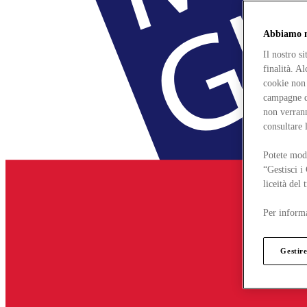
Abbiamo mo
Il nostro s
finalità. A
cookie non 
campagne di
non verrann
consultare 
Potete modi
“Gestisci i
liceità del
Per informa
Gestire