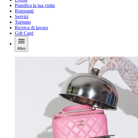
Pianifica la tua visita
Ristoranti
Servizi
Turismo
Ricerca di lavoro
Gift Card
Altro