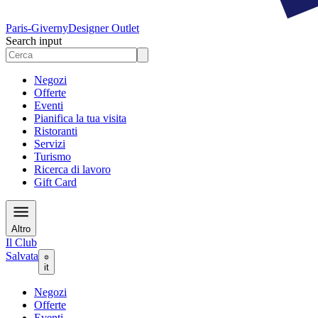
Paris-Giverny
Designer Outlet
Search input
Negozi
Offerte
Eventi
Pianifica la tua visita
Ristoranti
Servizi
Turismo
Ricerca di lavoro
Gift Card
Altro
Il Club
Salvata
it
Negozi
Offerte
Eventi