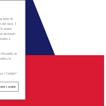
a serie di
 del sito). I
le nostre
on necessari
itiamo a
 cliccando su
iudica la
sci i Cookie”.
utti i cookie