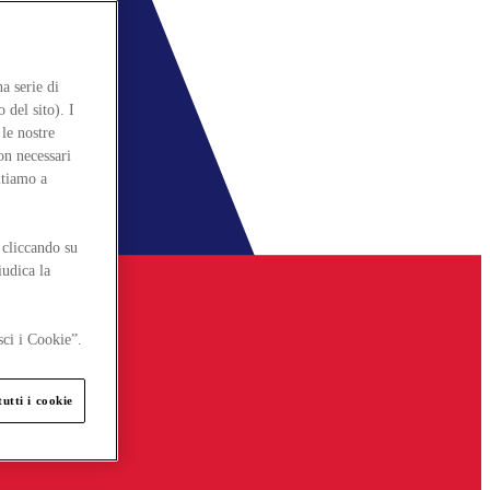
a serie di
 del sito). I
le nostre
on necessari
itiamo a
 cliccando su
iudica la
sci i Cookie”.
utti i cookie