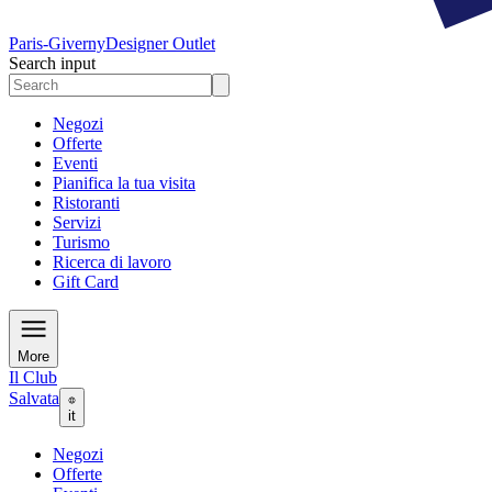
Paris-Giverny
Designer Outlet
Search input
Negozi
Offerte
Eventi
Pianifica la tua visita
Ristoranti
Servizi
Turismo
Ricerca di lavoro
Gift Card
More
Il Club
Salvata
it
Negozi
Offerte