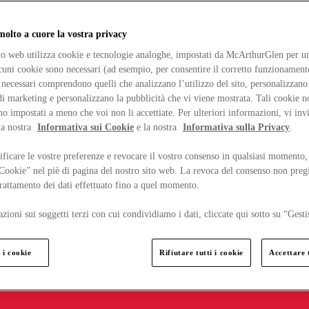
lto a cuore la vostra privacy
ito web utilizza cookie e tecnologie analoghe, impostati da McArthurGlen per un
lcuni cookie sono necessari (ad esempio, per consentire il corretto funzionamento
necessari comprendono quelli che analizzano l’utilizzo del sito, personalizzano 
 marketing e personalizzano la pubblicità che vi viene mostrata. Tali cookie n
o impostati a meno che voi non li accettiate. Per ulteriori informazioni, vi inv
la nostra
Informativa sui Cookie
e la nostra
Informativa sulla Privacy
.
ficare le vostre preferenze e revocare il vostro consenso in qualsiasi momento,
 Cookie” nel piè di pagina del nostro sito web. La revoca del consenso non preg
 trattamento dei dati effettuato fino a quel momento.
zioni sui soggetti terzi con cui condividiamo i dati, cliccate qui sotto su “Gesti
 i cookie
Rifiutare tutti i cookie
Accettare t