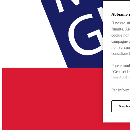
Abbiamo mo
Il nostro s
finalità. A
cookie non 
campagne di
non verrann
consultare 
Potete modi
“Gestisci i
liceità del
Per informa
Gestire