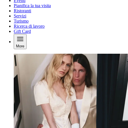
Eventi
Pianifica la tua visita
Ristoranti
Servizi
Turismo
Ricerca di lavoro
Gift Card
More