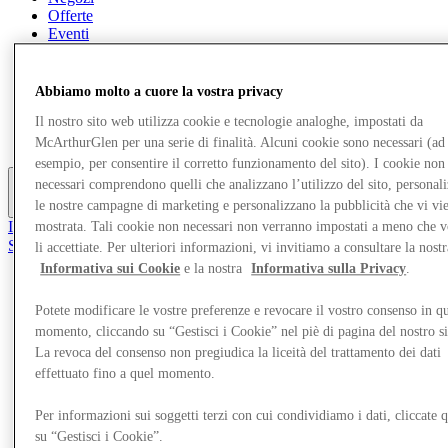
Offerte
Eventi
Pianifica la tua visita
Ristoranti
Servizi
Abbiamo molto a cuore la vostra privacy
Turismo
Ricerca di lavoro
Il nostro sito web utilizza cookie e tecnologie analoghe, impostati da
Gift Card
McArthurGlen per una serie di finalità. Alcuni cookie sono necessari (ad
esempio, per consentire il corretto funzionamento del sito). I cookie non
necessari comprendono quelli che analizzano l’utilizzo del sito, personal
le nostre campagne di marketing e personalizzano la pubblicità che vi vi
Altro
Il Club
mostrata. Tali cookie non necessari non verranno impostati a meno che 
Salvata
li accettiate. Per ulteriori informazioni, vi invitiamo a consultare la nostr
it
Informativa sui Cookie
e la nostra
Informativa sulla Privacy
.
Negozi
Potete modificare le vostre preferenze e revocare il vostro consenso in qu
Offerte
Eventi
momento, cliccando su “Gestisci i Cookie” nel piè di pagina del nostro s
Pianifica la tua visita
La revoca del consenso non pregiudica la liceità del trattamento dei dati
Ristoranti
effettuato fino a quel momento.
Servizi
Turismo
Per informazioni sui soggetti terzi con cui condividiamo i dati, cliccate q
Ricerca di lavoro
su “Gestisci i Cookie”.
Gift Card