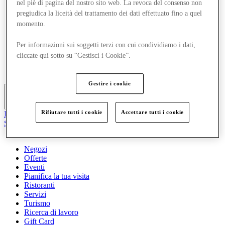
nel piè di pagina del nostro sito web. La revoca del consenso non
Offerte
pregiudica la liceità del trattamento dei dati effettuato fino a quel
Eventi
momento.
Pianifica la tua visita
Ristoranti
Servizi
Per informazioni sui soggetti terzi con cui condividiamo i dati,
Turismo
cliccate qui sotto su “Gestisci i Cookie”.
Ricerca di lavoro
Gift Card
Gestire i cookie
Altro
Rifiutare tutti i cookie
Accettare tutti i cookie
Il Club
Salvata
it
Negozi
Offerte
Eventi
Pianifica la tua visita
Ristoranti
Servizi
Turismo
Ricerca di lavoro
Gift Card