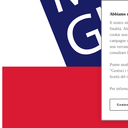
Abbiamo mo
Il nostro s
finalità. A
cookie non 
campagne di
non verrann
consultare 
Potete modi
“Gestisci i
liceità del
Per informa
Gestire