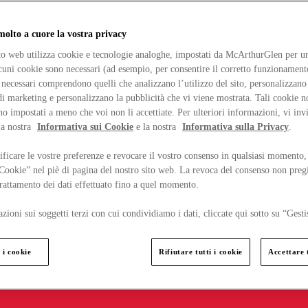
lto a cuore la vostra privacy
ito web utilizza cookie e tecnologie analoghe, impostati da McArthurGlen per un
lcuni cookie sono necessari (ad esempio, per consentire il corretto funzionamento
necessari comprendono quelli che analizzano l’utilizzo del sito, personalizzano 
 marketing e personalizzano la pubblicità che vi viene mostrata. Tali cookie n
o impostati a meno che voi non li accettiate. Per ulteriori informazioni, vi inv
la nostra
Informativa sui Cookie
e la nostra
Informativa sulla Privacy
.
ficare le vostre preferenze e revocare il vostro consenso in qualsiasi momento,
 Cookie” nel piè di pagina del nostro sito web. La revoca del consenso non preg
 trattamento dei dati effettuato fino a quel momento.
zioni sui soggetti terzi con cui condividiamo i dati, cliccate qui sotto su “Gesti
 i cookie
Rifiutare tutti i cookie
Accettare t