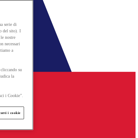
a serie di
 del sito). I
le nostre
on necessari
itiamo a
 cliccando su
iudica la
sci i Cookie”.
utti i cookie